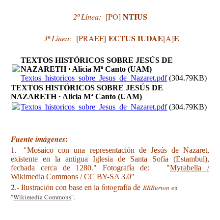
NTIUS
2ª Línea:
[PO]
ECTUS IUDAE
E
3ª Línea:
[PRAEF]
[A]
TEXTOS HISTÓRICOS SOBRE JESÚS DE
NAZARETH · Alicia Mª Canto (UAM)
Textos_historicos_sobre_Jesus_de_Nazaret.pdf
(304.79KB)
TEXTOS HISTÓRICOS SOBRE JESÚS DE
NAZARETH · Alicia Mª Canto (UAM)
Textos_historicos_sobre_Jesus_de_Nazaret.pdf
(304.79KB)
:
Fuente imágenes
1.
- "
Mosaico con una representación de Jesús de Nazaret,
existente en la antigua Iglesia de Santa Sofía (Estambul),
fechada cerca de 1280." Fotografía de: "
Myrabella /
Wikimedia Commons / CC BY-SA 3.0
"
2.
- Ilustración con base en la
fotografía de
BRBurton
en
"
Wikimedia Commons
".