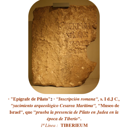
s. I d.J C
"Inscripción romana",
.,
· "Epígrafe de Pilato"
·
2
"Museo de
"yacimiento arqueológico Cesarea Marítima",
Israel", que "
prueba la presencia de Pilato en Judea en la
".
época de Tiberio
TIBERIEUM
1ª Línea :