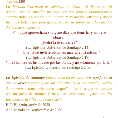
muerte.
[30]
Epístola Universal de Santiago el Justo, “
La
el Hermano del
,
singular
Señor”
resulta
no sólo por sus propias características
controvertidas en cuanto a su autoría y redacción, cuándo y dónde
la sabiduría
la claridad
fue redactada, sino, principalmente, por
y
diáfana de su mensaje
:
«
"... ¿qué aprovechará si alguno dice que tiene fe, y no tiene
obras?
¿Podrá la fe salvarle?"
(La Epístola Universal de Santiago 2:14).
"... la fe, si no tuviere obras, es muerta en sí misma."
(La Epístola Universal de Santiago 2:17).
"... el hombre es justificado por las obras, y no solamente por la fe."
(La Epístola Universal de Santiago 2:24).»
La
Epístola de Santiago
su lector
“
un
espejo en el
coloca a
ante
que mirarse
”
contemplar, sin subterfugios
la sinceridad y verdad
y
,
de su vivir
- transitorio como “vapor” o “neblina que se aparece
para con
las
por un poco de tiempo y luego se desvanece”-
Enseñanzas
del “Señor Jesucristo
”.
junio de
H.T. Elpizein,
2020
septiembre de
Actualizado en:
2020