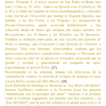
Roma
, Clemente I, el tercer sucesor de San Pedro en Roma tras
Epístola a los Corintios
Lino y Cleto (c. 93 -101). Junto a su
(c. 96
d. JC), se halla un conjunto de textos pseudoepigráficos, conocidos
Literatura Clementina
como
que incluye la Segunda Epístola, una
homilía, y las dos Cartas a las Vírgenes. La designación de
Pseudo-Clementinas
, queda reservada habitualmente a una
las
colección menor de textos que incluyen dos largos tratados,
Recognitiones
las Homilías
(en 10 libros) y
(en 20 discursos).
Epístola de
También se incluyen como parte de esta sección una
Pedro a Santiago
Contestatio
Epístola de Clemente a
, una
y una
Santiago
. Toda esta literatura extracanónica confirma que las
Santiago el Hermano del
generaciones posteriores consideraban a
Señor
líder de la Iglesia en Jerusalén
como un
, destacable por su
piedad y rectitud y generalmente en compañía de otros,
Apóstol Pedro
especialmente el
.
[27]
Recientemente se ha señalado, aunque con reticencias de la
comunidad de eruditos, la relación de la figura de Santiago el Justo
los Rollos esenios del Mar Muerto
con
.
[28]
En la
Epístola de Santiago
se destacan la “
Ley Real
o
del Reino
”
(nomos basilikos) conforme a la Escritura (kata ten grapen)
“identificada con el precepto del amor” “
Amarás a tu prójimo
como a ti mismo
(agapeseis ton plesión sou hos seauton) -, la
“
Ley del Amor
”, por la que los cristianos se guían para vivir y la