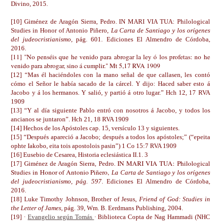
Divino, 2015.
[10] Giménez de Aragón Sierra, Pedro.
IN MARI VIA TUA: Philological
Studies in Honor of Antonio Piñero,
La Carta de Santiago y los orígenes
del judeocristianismo,
pág. 601
. Ediciones El Almendro de Córdoba,
2016.
[11] "No penséis que he venido para abrogar la ley ó los profetas: no he
venido para abrogar, sino á cumplir." Mt 5,17 RVA 1909
[12] “Mas él haciéndoles con la mano señal de que callasen, les contó
cómo el Señor le había sacado de la cárcel. Y dijo: Haced saber esto á
Jacobo y á los hermanos. Y salió, y partió á otro lugar.” Hch 12, 17 RVA
1909
[13] “Y al día siguiente Pablo entró con nosotros á Jacobo, y todos los
ancianos se juntaron”. Hch 21, 18 RVA 1909
[14] Hechos de los Apóstoles cap. 15, versículo 13 y siguientes.
[15] “Después apareció a Jacobo; después a todos los apóstoles;” (“epeita
ophte Iakobo, eita tois apostolois pasin”) 1 Co 15:7 RVA 1909
[16] Eusebio de Cesarea, Historia eclesiástica II.1. 3
IN MARI VIA TUA: Philological
[17] Giménez de Aragón Sierra, Pedro.
Studies in Honor of Antonio Piñero,
La Carta de Santiago y los orígenes
del judeocristianismo, pág. 597
. Ediciones El Almendro de Córdoba,
2016.
[18] Luke Timothy Johnson, Brother of Jesus,
Friend of God: Studies in
the Letter of James,
pág. 39, Wm. B. Eerdmans Publishing, 2004.
[19] ·
Evangelio según Tomás
· Biblioteca Copta de Nag Hammadi (NHC