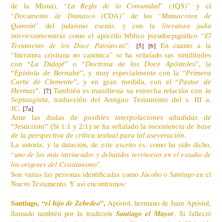
La Regla de la Comunidad
de la Misná), “
” (1QS)” y el
Documento de Damasco
Manuscritos de
“
(CDA)” de los “
Qumrán
literatura judía
” del judaísmo esenio, y con la
intertestamentaria
El
como el apócrifo bíblico pseudoepigráfico “
Testamento de los Doce Patriarcas
”.
En cuanto a la
[5]
[6]
“literatura cristiana no canónica” se ha señalado sus
similitu
des
con “
La Didajé
” o “
Doctrina de los Doce Apóstoles
”, la
“
Epístola de Bernabé
”, y muy especialmente con la “
Primera
Carta de Clemente
”, y en gran medida, con el “
Pastor de
[7]
Hermas
”.
También es manifiesta su estrecha relación con
la
Septuaginta
, traducción del Antiguo Testamento del s. III a.
JC.
[7a]
Ante las dudas de
posibles interpolaciones añadidas de
“Jesucristo” (St 1:1 y 2:1) se ha señalado la
inexistencia de base
de la perspectiva de crítica textual para tal aseveración
.
La autoría, y la datación, de este escrito es, como ha sido dicho,
uno de los más intrincados y debatidos territorios en el estudio de
“
los orígenes del Cristianismo
”.
Jacobo
Santiago
Son varias las personas identificadas como
o
en el
Nuevo Testamento. Y así encontramos:
Santiago, “
el hijo de Zebedeo
”,
Apóstol, hermano de Juan Apóstol,
Santiago el Mayor
llamado también por la tradición
. Si falleció