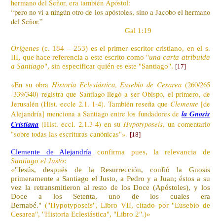
hermano del Señor, era también Apóstol:
“pero no vi a ningún otro de los apóstoles, sino a Jacobo el hermano
del Señor.”
Gal 1:19
Orígenes
(c. 184 – 253) es el primer escritor cristiano, en el s.
III, que hace referencia a este escrito como "
una carta atribuida
a Santiago
", sin especificar quién es este "Santiago".
[17
]
Historia Eclesiástica
Eusebio de Cesarea
«En su obra
,
(260/265
-339/340) registra que Santiago llegó a ser Obispo, el primero, de
Clemente
Jerusalén (Hist. eccle 2.1. 1-4). También reseña que
[de
la Gnosis
Alejandría] menciona a Santiago entre los fundadores de
Cristiana
Hypotyposeis
(Hist. eccl. 2.1.3-4) en su
, un comentario
"sobre todas las escrituras canónicas"».
[18
]
Clemente de Alejandría
confirma pues, la relevancia de
Santiago el Justo
:
«
"Jesús, después de la Resurrección, confió la Gnosis
primeramente a Santiago el Justo, a Pedro y a Juan; éstos a su
vez la retransmitieron al resto de los Doce (Apóstoles), y los
Doce a los Setenta, uno de los cuales era
Bernabé."
("Hypotyposeis", Libro VII, citado por "Eusebio de
Cesarea", "Historia Eclesiástica", "Libro 2".)
»