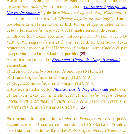
Adscritos a Santiago son diversos textos de los llamados
Evangelios Apócrifos
Literatura Apócrifa del
“
” o mejor dicho “
Nuevo Testamento
Biblioteca Copta de Nag Hammadi
” y de la
. Y
Protoevangelio de Santiago
así, entre los primeros, el “
”, datado
posiblemente en la mitad del s. II d. JC, en el que se defiende con
la Virgen María
celo la Pureza de
, la madre terrenal de Jesús.
San Jerónimo
En otro de los “textos apócrifos”, citado por
(c. 340-
Evangelio de los Hebreos
420), el “
” (s. II d. JC.), el Señor Jesús
resucitado aparece a Su “Hermano” Santiago, ofreciéndole el pan
que previamente ha bendecido y partido.
[25]
Biblioteca Copta de Nag Hammadi
Entre los textos de la
, se
encuentran:
Apócrifo
Libro Secreto de Santiago
a) El
o
(NHC I, 2)
Apocalipsis de Santiago
b) (Primer)
(NHC V, 3)
Apocalipsis de Santiago
c) (Segundo)
(NHC V, 4)
Manuscritos de Nag Hammadi
Estos tres tratados de los
junto con,
Evangelio según Tomás
el también texto de la Biblioteca, el
,
mencionan a Santiago el Justo como el Sucesor de Jesús y el
“
primer líder de la iglesia de Jerusalén
”.
[26]
Jacobo
Santiago el Justo
Finalmente, la figura de
o
puede
encontrarse en el cuerpo de literatura del Cristianismo Primitivo
Padres Apostólicos
Clemente de
asociada con uno de los llamados
,