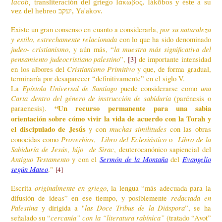
Iacob,
transliteración del griego Iάκωβος, Iákōbos y éste a su
vez del hebreo יעקב‎, Ya'akov.
por su naturaleza
Existe un gran consenso en cuanto a considerarla,
y estilo
estrechamente relacionada
,
con lo que ha sido denominado
judeo- cristianismo
la muestra más significativa del
, y aún más, “
pensamiento judeocristiano palestino
”,
[3]
de importante intensidad
Cristianismo Primitivo
en los albores del
y que, de forma gradual,
terminaría por desaparecer “definitivamente” en el siglo V.
Epístola Universal de Santiago
una
La
puede considerarse como
Carta
dentro del género de instrucción de sabiduría
(parénesis o
“Un recurso permanente para una sabia
paraenesis).
orientación sobre cómo vivir la vida de acuerdo con la Torah y
el discipulado de Jesús
muchas similitudes
y con
con las obras
Proverbios
Libro del Eclesiástico
Libro de la
conocidas como
,
o
Sabiduría de Jesús
hijo de Sirac
,
, deuterocanónico sapiencial del
Antiguo Testamento
Sermón de la Montaña
Evangelio
y con el
del
según Mateo
."
[4]
originalmente en griego
Escrita
, la lengua “más adecuada para la
redactada en
difusión de ideas” en ese tiempo, y posiblemente
Palestina
las
Doce Tribus de la Diáspora
y dirigida a "
”, se ha
cercanía” con la “literatura rabínica”
señalado su “
(tratado “Avot”