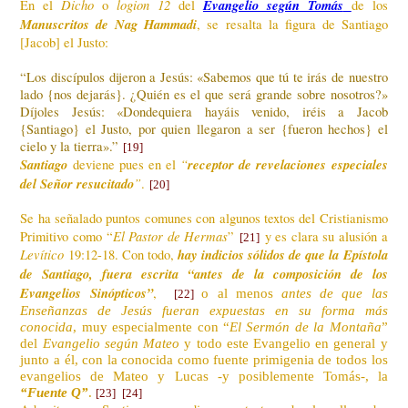
Dicho
logion 12
Evangelio según Tomás
En el
o
del
de los
Manuscritos de Nag Hammadi
, se resalta la figura de Santiago
[Jacob] el Justo:
“Los discípulos dijeron a Jesús: «Sabemos que tú te irás de nuestro
lado {nos dejarás}. ¿Quién es el que será grande sobre nosotros?»
Díjoles Jesús: «Dondequiera hayáis venido, iréis a Jacob
{Santiago} el Justo, por quien llegaron a ser {fueron hechos} el
cielo y la tierra».”
[19]
Santiago
“
receptor de revelaciones especiales
deviene pues en el
del Señor resucitado
”
.
[20]
Se ha señalado puntos comunes con algunos textos del Cristianismo
El Pastor de Hermas
Primitivo como “
”
y es clara su alusión a
[21]
Levítico
hay indicios sólidos de que la Epístola
19:12-18. Con todo,
de Santiago, fuera escrita “antes de la composición de los
Evangelios Sinópticos”
,
o al menos
antes de que las
[22]
Enseñanzas de Jesús fueran expuestas en su forma más
conocida
, muy especialmente con “
El Sermón de la Montaña
”
del
Evangelio según Mateo
y todo este Evangelio en general y
junto a él, con la conocida como fuente primigenia de todos los
evangelios de Mateo y Lucas -y posiblemente Tomás-, la
“Fuente Q”
.
[23]
[24]