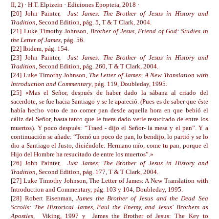
II, 2) · H.T. Elpizein · Ediciones Epopteia, 2018 ·
[20] John Painter,
Just James: The Brother of Jesus in History and
Tradition
, Second Edition, pág. 5, T & T Clark, 2004.
[21] Luke Timothy Johnson,
Brother of Jesus, Friend of God: Studies in
the Letter of James
, pág. 56.
[22] Ibidem, pág. 154.
[23] John Painter,
Just James: The Brother of Jesus in History and
Tradition
, Second Edition, pág. 260, T & T Clark, 2004.
[24] Luke Timothy Johnson,
The Letter of James: A New Translation with
Introduction and Commentary
, pág. 119, Doubleday, 1995.
[25] «Mas el Señor, después de haber dado la sábana al criado del
sacerdote, se fue hacia Santiago y se le apareció. (Pues es de saber que éste
había hecho voto de no comer pan desde aquella hora en que bebió el
cáliz del Señor, hasta tanto que le fuera dado verle resucitado de entre los
muertos). Y poco después: “Traed - dijo el Señor- la mesa y el pan”. Y a
continuación se añade: “Tomó un poco de pan, lo bendijo, lo partió y se lo
dio a Santiago el Justo, diciéndole: Hermano mío, come tu pan, porque el
Hijo del Hombre ha resucitado de entre los muertos”.»
[26] John Painter,
Just James: The Brother of Jesus in History and
Tradition
, Second Edition, pág. 177, T & T Clark, 2004.
[27] Luke Timothy Johnson, The Letter of James: A New Translation with
Introduction and Commentary, pág. 103 y 104, Doubleday, 1995.
[28] Robert Eisenman,
James the Brother of Jesus and the Dead Sea
Scrolls: The Historical James, Paul the Enemy, and Jesus' Brothers as
Apostles
, Viking, 1997 y James the Brother of Jesus: The Key to