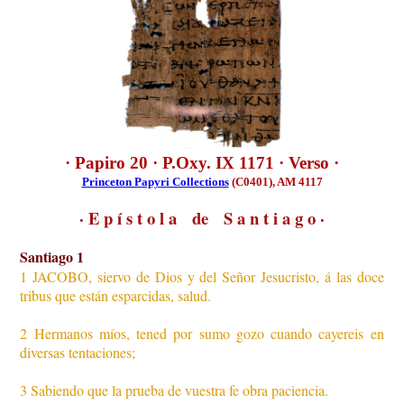
· Papiro 20 · P.Oxy. IX 1171 · Verso ·
Princeton Papyri Collections
(C0401), AM 4117
· E p í s t o l a de S a n t i a g o ·
Santiago 1
1 JACOBO, siervo de Dios y del Señor Jesucristo, á las doce
tribus que están esparcidas, salud.
2 Hermanos míos, tened por sumo gozo cuando cayereis en
diversas tentaciones;
3 Sabiendo que la prueba de vuestra fe obra paciencia.