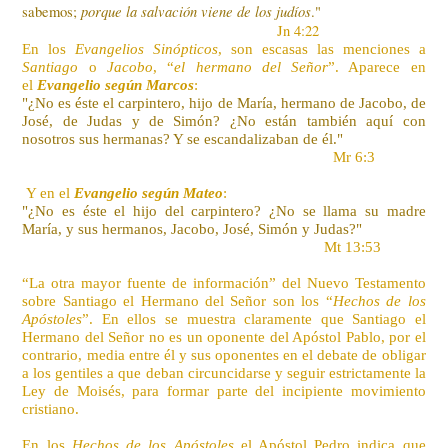
porque la salvación viene de los judíos
sabemos;
."
Jn 4:22
En los
Evangelios Sinópticos
, son escasas las menciones a
Santiago
o
Jacobo
, “
el hermano del Señor
”. Aparece en
el
Evangelio según Marcos
:
"¿No es éste el carpintero, hijo de María, hermano de Jacobo, de
José, de Judas y de Simón? ¿No están también aquí con
nosotros sus hermanas? Y se escandalizaban de él."
Mr 6:3
Y en el
Evangelio según Mateo
:
"¿No es éste el hijo del carpintero? ¿No se llama su madre
María, y sus hermanos, Jacobo, José, Simón y Judas?"
Mt 13:53
“La otra mayor fuente de información” del Nuevo Testamento
sobre Santiago el Hermano del Señor son los “
Hechos de los
Apóstoles
”. En ellos se muestra claramente que Santiago el
Hermano del Señor no es un oponente del Apóstol Pablo, por el
contrario, media entre él y sus oponentes en el debate de obligar
a los gentiles a que deban circuncidarse y seguir estrictamente la
Ley de Moisés, para formar parte del incipiente movimiento
cristiano.
En los
Hechos de los Apóstoles
el Apóstol Pedro indica que