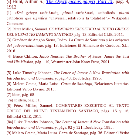
Hunt, Arthur S.,
The Oxyrhynchus papyri, Part IX
, pág. 9,
[a]
1912.
[1] «
Del griego
καθολικός
, plural
καθολικοί
,
catholicós
, plural
catholicoi
que significa
"universal, relativo a la totalidad"
.
» Wikipedia
Commons
[2] Pérez Millos, Samuel.
COMENTARIO EXEGETICO AL TEXTO GRIEGO
DEL NUEVO TESTAMENTO SANTIAGO
, pág. 13, Editorial CLIE, 2011.
[3] Giménez de Aragón Sierra, Pedro.
La Carta de Santiago y los orígenes
del judeocristianismo
, pág. 13, Ediciones El Almendro de Córdoba, S.L.,
2016.
[4] Bruce Chilton, Jacob Neusner,
The Brother of Jesus: James the Just
and His Mission
, pág. 110, Westminster John Knox Press, 2001.
[5] Luke Timothy Johnson,
The Letter of James: A New Translation with
Introduction and Commentary
, pág. 43, Doubleday, 1995.
[6] Melero Gracia, Maria Luisa.
Carta de Santiago
, Relaciones literarias.
Editorial Verbo Divino, 2015.
[7] Idem, pág. 68.
[7a]
Ibidem, pág. 31.
[8] Pérez Millos, Samuel. COMENTARIO EXEGETICO AL TEXTO
GRIEGO DEL NUEVO TESTAMENTO SANTIAGO, págs. 15 y 16,
Editorial CLIE, 2011.
[8a] Luke Timothy Johnson,
The Letter of James: A New Translation with
Introduction and Commentary
, págs. 92 y 121, Doubleday, 1995.
[9] Melero Gracia, Maria Luisa. Carta de Santiago, pág. 36. Editorial Verbo