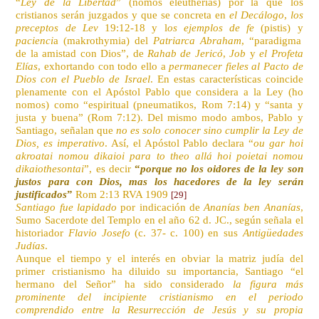
“
Ley de la Libertad
” (nomos eleutherias) por la que los
cristianos serán juzgados y que se concreta en
el Decálogo
,
los
preceptos de Lev
19:12-18 y l
os ejemplos de fe
(pistis) y
pacienci
a (makrothymia) del
Patriarca Abraham
, “paradigma
de la amistad con Dios”, de
Rahab de Jericó
,
Job
y
el Profeta
Elías
, exhortando con todo ello a
permanecer fieles al
Pacto de
Dios con el Pueblo de Israel
. En estas características coincide
plenamente con el Apóstol Pablo que considera a la Ley (ho
nomos) como “espiritual (pneumatikos, Rom 7:14) y “santa y
justa y buena” (Rom 7:12). Del mismo modo ambos, Pablo y
Santiago, señalan que
no es solo conocer sino cumplir la Ley de
Dios, es imperativo
. Así, el Apóstol Pablo declara “
ou gar hoi
akroatai nomou dikaioi para to theo allá hoi poietai nomou
dikaiothesontai
”, es decir
“
porque no los oidores de la ley son
justos para con Dios, mas los hacedores de la ley serán
justificados
”
Rom 2:13 RVA 1909
[29]
Santiago fue lapidado
por indicación de
Ananías ben Ananías
,
Sumo Sacerdote del Templo en el año 62 d. JC., según señala el
historiador
Flavio Josefo
(c. 37- c. 100) en sus
Antigüedades
Judías
.
Aunque el tiempo y el interés en obviar la matriz judía del
primer cristianismo ha diluido su importancia, Santiago “el
hermano del Señor” ha sido considerado
la figura más
prominente del incipiente cristianismo en el periodo
comprendido entre la Resurrección de Jesús y su propia