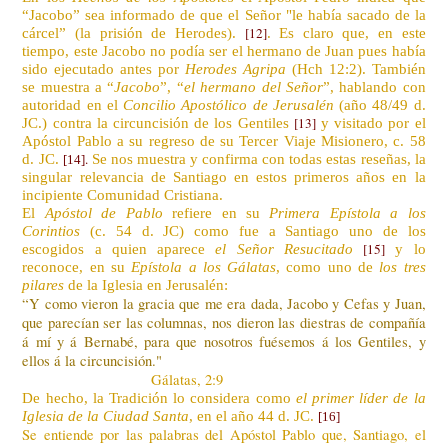
“Jacobo” sea informado de que el Señor "le había sacado de la
[12]
cárcel” (la prisión de Herodes).
. Es claro que, en este
tiempo, este Jacobo no podía ser el hermano de Juan pues había
sido ejecutado antes por
Herodes Agripa
(Hch 12:2). También
se muestra a “
Jacobo
”, “
el hermano del Señor
”, hablando con
autoridad en el
Concilio Apostólico de Jerusalén
(año 48/49 d.
[13]
JC.) contra la circuncisión de los Gentiles
y visitado por el
Apóstol Pablo a su regreso de su Tercer Viaje Misionero, c. 58
.
d. JC.
Se nos muestra y confirma con todas estas reseñas, la
[14
]
singular relevancia de Santiago en estos primeros años en la
incipiente Comunidad Cristiana.
El
Apóstol de Pablo
refiere en su
Primera Epístola a los
Corintios
(c. 54 d. JC) como fue a Santiago uno de los
[15
]
escogidos a quien aparece
el Señor Resucitado
y lo
reconoce, en su
Epístola a los Gálatas
, como uno de
los tres
pilares
de la Iglesia en Jerusalén:
“Y como vieron la gracia que me era dada, Jacobo y Cefas y Juan,
que parecían ser las columnas, nos dieron las diestras de compañía
á mí y á Bernabé, para que nosotros fuésemos á los Gentiles, y
ellos á la circuncisión."
Gálatas, 2:9
De hecho, la Tradición lo considera como
el primer líder de la
Iglesia de la Ciudad Santa
, en el año 44 d. JC.
[16
]
Se entiende por las palabras del Apóstol Pablo que, Santiago, el