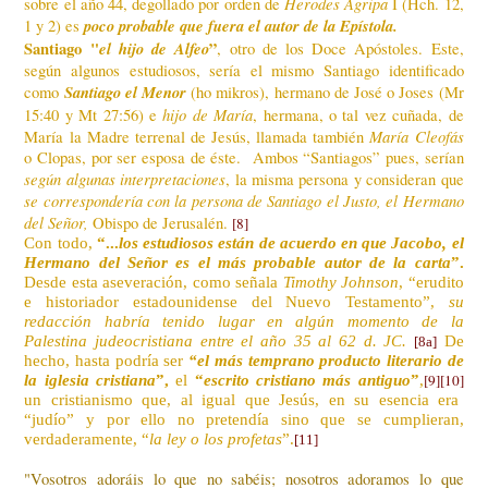
Herodes Agripa
sobre el año 44, degollado por orden de
I (Hch. 12,
poco probable que fuera el autor de la Epístola.
1 y 2) es
Santiago "
el hijo de Alfeo
”
, otro de los Doce Apóstoles. Este,
según algunos estudiosos, sería el mismo Santiago identificado
Santiago el Menor
como
(ho mikros), hermano de José o Joses (Mr
hijo de María
15:40 y Mt 27:56) e
, hermana, o tal vez cuñada, de
María Cleofás
María la Madre terrenal de Jesús, llamada también
o Clopas, por ser esposa de éste. Ambos “Santiagos” pues, serían
según algunas interpretaciones
, la misma persona y consideran que
se correspondería con la persona de Santiago el Justo, el Hermano
del Señor,
Obispo de Jerusalén.
[8]
Con todo,
“...
los estudiosos están de acuerdo en que Jacobo, el
Hermano del Señor es el más probable autor de la carta
”.
Desde esta aseveración, como señala
Timothy Johnson
, “erudito
e historiador estadounidense del Nuevo Testamento”,
su
redacción habría tenido lugar
en algún momento de la
Palestina judeocristiana entre el año 35 al 62 d. JC.
De
[8a]
hecho, hasta podría
se
r
“el más temprano pro
ducto literario de
[9][10]
la iglesia cristiana
”,
el
“
escrito cristiano más antiguo
”
,
un cristianismo que, al igual que Jesús, en su esencia era
“judío” y por ello no pretendía sino que se cumplieran,
verdaderamente, “
la ley o los profetas
”.
[11]
"Vosotros adoráis lo que no sabéis; nosotros adoramos lo que