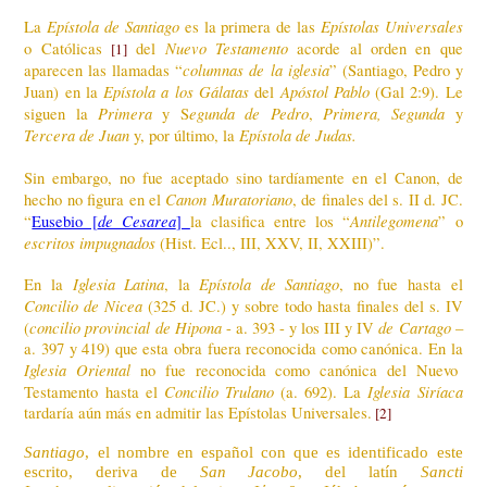
Epístola de Santiago
Epístolas Universales
La
es la primera de las
Nuevo Testamento
o Católicas
del
acorde al orden en que
[1]
columnas de la iglesia
aparecen las llamadas “
” (Santiago, Pedro y
Epístola a los Gálatas
Apóstol Pablo
Juan) en la
del
(Gal 2:9). Le
Primera
egunda de Pedro
Primera, Segunda
siguen la
y S
,
y
Tercera de Juan
Epístola de Judas.
y, por último, la
Sin embargo, no fue aceptado sino tardíamente en el Canon, de
Canon Muratoriano
hecho no figura en el
, de finales del s. II d. JC.
de Cesarea
Antilegomena
“
Eusebio [
]
la clasifica entre los “
” o
escritos impugnados
(Hist. Ecl.., III, XXV, II, XXIII)”.
Iglesia Latina
Epístola de Santiago
En la
, la
, no fue hasta el
Concilio de Nicea
(325 d. JC.) y sobre todo hasta finales del s. IV
concilio provincial de Hipona
de Cartago
(
- a. 393 - y los III y IV
–
a. 397 y 419) que esta obra fuera reconocida como canónica. En la
Iglesia Oriental
no fue reconocida como canónica del Nuevo
Concilio Trulano
Iglesia Siríaca
Testamento hasta el
(a. 692). La
tardaría aún más en admitir las Epístolas Universales.
[2]
Santiago
, el nombre en español con que es identificado este
escrito, deriva de
San Jacobo
, del latín
Sancti